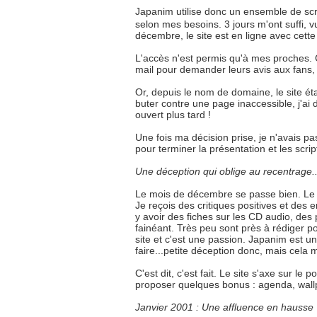
Japanim utilise donc un ensemble de scrip
selon mes besoins. 3 jours m'ont suffi,
décembre, le site est en ligne avec cett
L'accès n'est permis qu'à mes proches. C'
mail pour demander leurs avis aux fans
Or, depuis le nom de domaine, le site ét
buter contre une page inaccessible, j'ai dé
ouvert plus tard !
Une fois ma décision prise, je n'avais pas
pour terminer la présentation et les scri
Une déception qui oblige au recentrage..
Le mois de décembre se passe bien. Le s
Je reçois des critiques positives et des 
y avoir des fiches sur les CD audio, des
fainéant. Très peu sont près à rédiger pou
site et c'est une passion. Japanim est un 
faire...petite déception donc, mais cela m'
C'est dit, c'est fait. Le site s'axe sur le
proposer quelques bonus : agenda, wall
Janvier 2001 : Une affluence en hausse