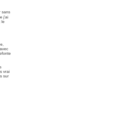
r sans
 j'ai
 le
re,
 avec
efonte
s
s vrai
s sur