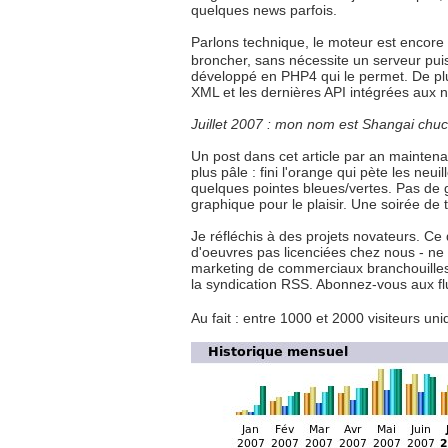
quelques news parfois.
Parlons technique, le moteur est encore l
broncher, sans nécessite un serveur puiss
développé en PHP4 qui le permet. De plus
XML et les dernières API intégrées aux 
Juillet 2007 : mon nom est Shangai chu
Un post dans cet article par an maintenan
plus pâle : fini l'orange qui pète les ne
quelques pointes bleues/vertes. Pas de 
graphique pour le plaisir. Une soirée de tr
Je réfléchis à des projets novateurs. C
d'oeuvres pas licenciées chez nous - ne 
marketing de commerciaux branchouilles - 
la syndication RSS. Abonnez-vous aux flu
Au fait : entre 1000 et 2000 visiteurs uni