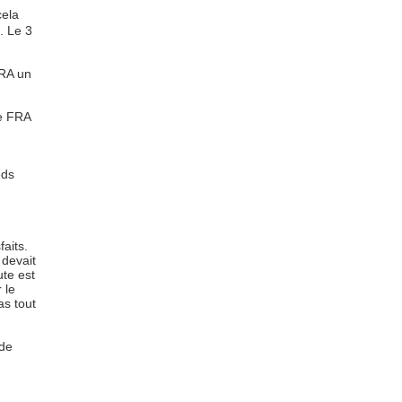
cela
. Le 3
FRA un
de FRA
eds
aits.
 devait
ute est
 le
as tout
 de