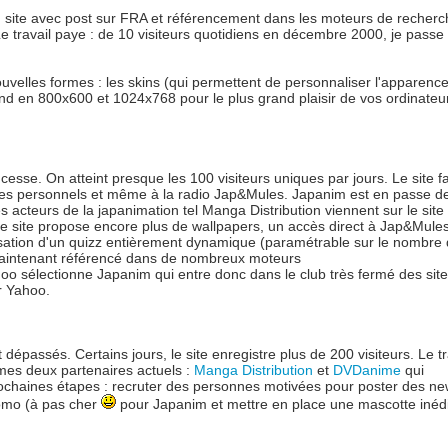
 site avec post sur FRA et référencement dans les moteurs de recherc
 travail paye : de 10 visiteurs quotidiens en décembre 2000, je passe 
uvelles formes : les skins (qui permettent de personnaliser l'apparenc
ond en 800x600 et 1024x768 pour le plus grand plaisir de vos ordinateur
sse. On atteint presque les 100 visiteurs uniques par jours. Le site fa
 sites personnels et même à la radio Jap&Mules. Japanim est en passe d
acteurs de la japanimation tel Manga Distribution viennent sur le site
le site propose encore plus de wallpapers, un accès direct à Jap&Mule
éalisation d'un quizz entièrement dynamique (paramétrable sur le nombre
st maintenant référencé dans de nombreux moteurs
o sélectionne Japanim qui entre donc dans le club très fermé des site
r Yahoo.
dépassés. Certains jours, le site enregistre plus de 200 visiteurs. Le tr
 mes deux partenaires actuels :
Manga Distribution
et
DVDanime
qui
Prochaines étapes : recruter des personnes motivées pour poster des n
romo (à pas cher
pour Japanim et mettre en place une mascotte inédi