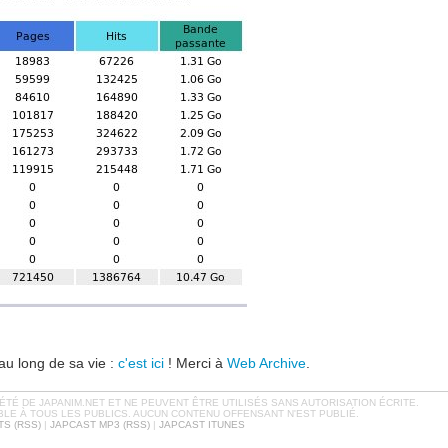
u long de sa vie :
c'est ici
! Merci à
Web Archive
.
TÉ DE JAPANIM.NET ET NE PEUVENT ÊTRE UTILISÉS SANS AUTORISATION ÉCRITE.
BLE À TOUS LES PUBLICS. AUCUN CONTENU OFFENSANT N'EST PUBLIÉ.
S (RSS)
|
JAPCAST MP3 (RSS)
|
JAPCAST ITUNES