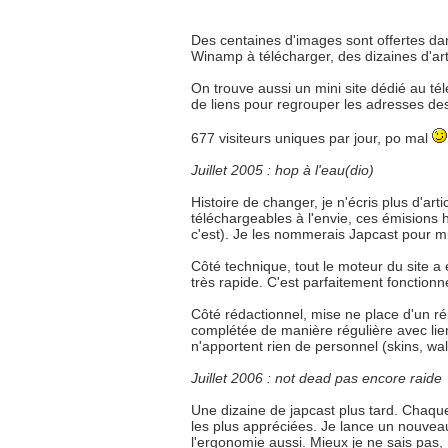
Des centaines d'images sont offertes dan
Winamp à télécharger, des dizaines d'artic
On trouve aussi un mini site dédié au t
de liens pour regrouper les adresses des 
677 visiteurs uniques par jour, po mal
Juillet 2005 : hop à l'eau(dio)
Histoire de changer, je n'écris plus d'ar
téléchargeables à l'envie, ces émisions
c'est). Je les nommerais Japcast pour mie
Côté technique, tout le moteur du site a 
très rapide. C'est parfaitement fonctionne
Côté rédactionnel, mise ne place d'un rép
complétée de manière régulière avec liens
n'apportent rien de personnel (skins, wal
Juillet 2006 : not dead pas encore raide
Une dizaine de japcast plus tard. Chaque
les plus appréciées. Je lance un nouveau
l'ergonomie aussi. Mieux je ne sais pas, 