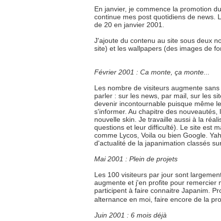
En janvier, je commence la promotion du
continue mes post quotidiens de news. Le
de 20 en janvier 2001.
J'ajoute du contenu au site sous deux no
site) et les wallpapers (des images de f
Février 2001 : Ca monte, ça monte...
Les nombre de visiteurs augmente sans ce
parler : sur les news, par mail, sur les
devenir incontournable puisque même les 
s'informer. Au chapitre des nouveautés, 
nouvelle skin. Je travaille aussi à la r
questions et leur difficulté). Le site e
comme Lycos, Voila ou bien Google. Yaho
d'actualité de la japanimation classés su
Mai 2001 : Plein de projets
Les 100 visiteurs par jour sont largement 
augmente et j'en profite pour remercier
participent à faire connaitre Japanim. 
alternance en moi, faire encore de la p
Juin 2001 : 6 mois déjà