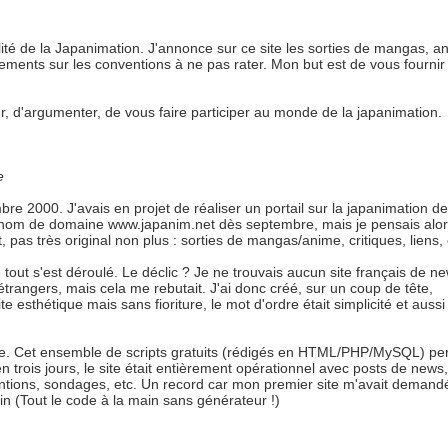
lité de la Japanimation. J'annonce sur ce site les sorties de mangas, a
ments sur les conventions à ne pas rater. Mon but est de vous fournir 
er, d'argumenter, de vous faire participer au monde de la japanimation.
e
re 2000. J'avais en projet de réaliser un portail sur la japanimation d
 nom de domaine www.japanim.net dès septembre, mais je pensais alors
pas très original non plus : sorties de mangas/anime, critiques, liens, 
out s'est déroulé. Le déclic ? Je ne trouvais aucun site français de n
s étrangers, mais cela me rebutait. J'ai donc créé, sur un coup de tête,
e esthétique mais sans fioriture, le mot d'ordre était simplicité et aussi
uke. Cet ensemble de scripts gratuits (rédigés en HTML/PHP/MySQL) pe
 trois jours, le site était entièrement opérationnel avec posts de news,
ions, sondages, etc. Un record car mon premier site m'avait demand
ain (Tout le code à la main sans générateur !)