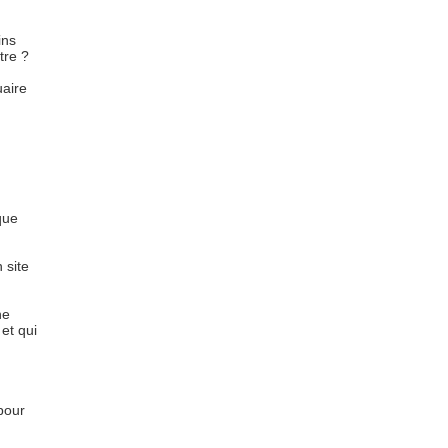
ins
tre ?
uaire
que
 site
he
et qui
pour