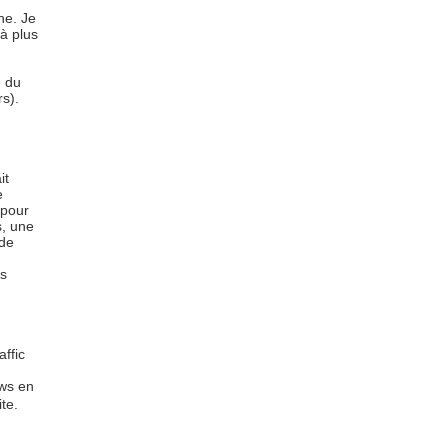
he. Je
à plus
e du
s).
it
e
 pour
s, une
 de
s
affic
ews en
te.