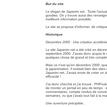
But du site
Le slogan de Japanim est : Toute l'actua
goodies. On y trouve aussi des renseigne
meilleure information possible.
Le site se propose d'informer, de critiqu
Historique
Décembre 2000 : Une création accéléré
Le site Japanim.net a été créé en décemb
septembre 2000. J'avais donc acquis le
quelques chose de grand et très complet, 
Mais ce n'est qu'en décembre 2000, que t
la japanimation. Il existait bien des site
Japanim.net. J'avais envie de créer un sit
efficacité !
J'ai donc cherché et j'ai trouvé : PHPn
de monter un portail en peu de temps : en
commentaires, compte rendus de convent
semaines, vu que j'avais tout fait à la m
Une ouverture précipitée...