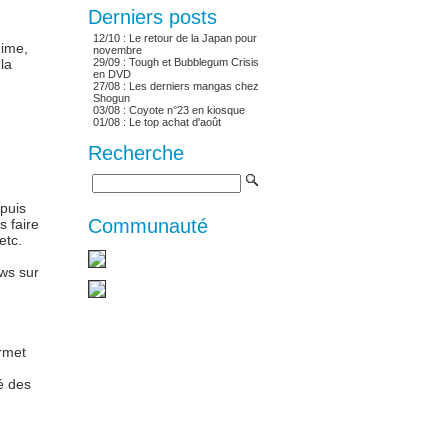
Derniers posts
12/10 :
Le retour de la Japan pour
nime,
novembre
la
29/09 :
Tough et Bubblegum Crisis
en DVD
27/08 :
Les derniers mangas chez
Shogun
03/08 :
Coyote n°23 en kiosque
01/08 :
Le top achat d'août
Recherche
epuis
Communauté
 faire
etc.
ews sur
rmet
é des