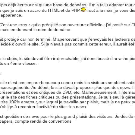
ts déjà écrits ainsi qu'une base de données. Il m'a fallu adapter tout 
 vu que je suis un accro du HTML et du PHP
Tout à la main je vous dis
e apparence.
est une erreur qui a précipité son ouverture officielle : j'ai posté sur 
, mais en donnant le nom de domaine.
ait protégé car non terminé. M'apercevant que j'envoyais les lecteurs 
cidé d'ouvrir le site. Si je n'avais pas commis cette erreur, il aurait été
 le choix, le site devait être irréprochable, j'ai donc bossé d'arrache pi
pts en 4ème vitesse.
.
ite n'est pas encore beaucoup connu mais les visiteurs semblent satisf
encouragements. Au début, le site devait proposer plus que des news. Il
 présentations et des critiques de DVD, etc. Malheureusement, l'interna
r le site des fiches critiques ou des présentations. Je suis seul à gérer
site 100% amateur, sur lequel je travaille par plaisir, mais je ne peux p
oblige à recentrer l'activité du site : les news.
 post quotidien de news pour le plus grand plaisir des visiteurs. Je décide
papers, compte rendu de conventions.