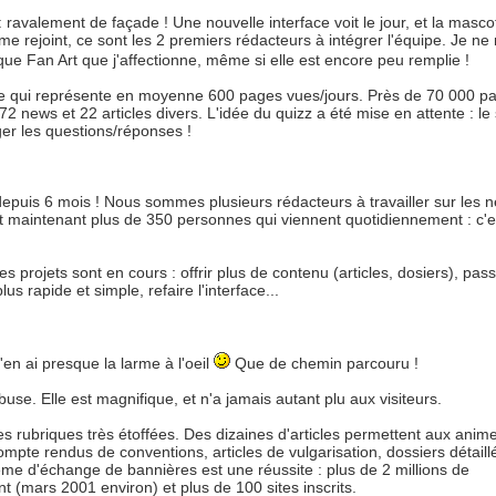
 ravalement de façade ! Une nouvelle interface voit le jour, et la mascot
e rejoint, ce sont les 2 premiers rédacteurs à intégrer l'équipe. Je ne
que Fan Art que j'affectionne, même si elle est encore peu remplie !
, ce qui représente en moyenne 600 pages vues/jours. Près de 70 000 p
72 news et 22 articles divers. L'idée du quizz a été mise en attente : le 
ger les questions/réponses !
depuis 6 mois ! Nous sommes plusieurs rédacteurs à travailler sur les 
t maintenant plus de 350 personnes qui viennent quotidiennement : c'e
Des projets sont en cours : offrir plus de contenu (articles, dosiers), pas
s rapide et simple, refaire l'interface...
j'en ai presque la larme à l'oeil
Que de chemin parcouru !
buse. Elle est magnifique, et n'a jamais autant plu aux visiteurs.
 rubriques très étoffées. Des dizaines d'articles permettent aux anim
mpte rendus de conventions, articles de vulgarisation, dossiers détaill
me d'échange de bannières est une réussite : plus de 2 millions de
 (mars 2001 environ) et plus de 100 sites inscrits.