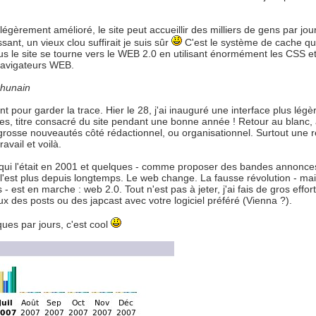
égèrement amélioré, le site peut accueillir des milliers de gens par jou
ant, un vieux clou suffirait je suis sûr
C'est le système de cache que
 le site se tourne vers le WEB 2.0 en utilisant énormément les CSS et
navigateurs WEB.
chunain
t pour garder la trace. Hier le 28, j'ai inauguré une interface plus légè
uilles, titre consacré du site pendant une bonne année ! Retour au blanc,
grosse nouveautés côté rédactionnel, ou organisationnel. Surtout une r
avail et voilà.
e qui l'était en 2001 et quelques - comme proposer des bandes annonce
l'est plus depuis longtemps. Le web change. La fausse révolution - mai
est en marche : web 2.0. Tout n'est pas à jeter, j'ai fais de gros effort
x des posts ou des japcast avec votre logiciel préféré (Vienna ?).
ques par jours, c'est cool