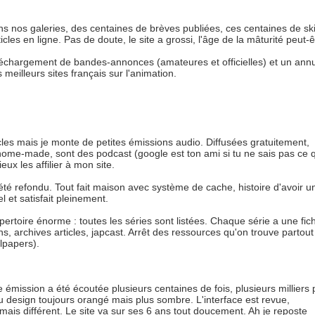
s nos galeries, des centaines de brèves publiées, ces centaines de sk
les en ligne. Pas de doute, le site a grossi, l'âge de la mâturité peut-ê
éléchargement de bandes-annonces (amateures et officielles) et un ann
meilleurs sites français sur l'animation.
ticles mais je monte de petites émissions audio. Diffusées gratuitement,
 home-made, sont des podcast (google est ton ami si tu ne sais pas ce 
ux les affilier à mon site.
été refondu. Tout fait maison avec système de cache, histoire d'avoir un
l et satisfait pleinement.
ertoire énorme : toutes les séries sont listées. Chaque série a une fic
, archives articles, japcast. Arrêt des ressources qu'on trouve partout 
lpapers).
 émission a été écoutée plusieurs centaines de fois, plusieurs milliers 
 design toujours orangé mais plus sombre. L'interface est revue,
mais différent. Le site va sur ses 6 ans tout doucement. Ah je reposte