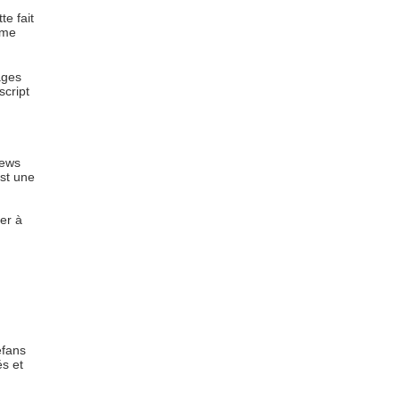
te fait
 me
ages
script
news
st une
ser à
efans
és et