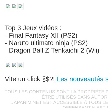
Top 3 Jeux vidéos :
- Final Fantasy XII (PS2)
- Naruto ultimate ninja (PS2)
- Dragon Ball Z Tenkaichi 2 (Wii)
Vite un click §$?!
Les nouveautés s
TOUS LES CONTENUS SONT LA PROPRIÉTÉ D
ÊTRE UTILISÉS SANS AUTOR
JAPANIM.NET EST ACCESSIBLE À TOUS L
OFFENSANT N'EST 