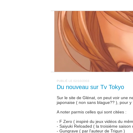
PUBLIÉ LE 02/10/2003
Du nouveau sur Tv Tokyo
Sur le site de Glénat, on peut voir une 
japonaise ( non sans blague?? ), pour y 
A noter parmis celles qui sont citées :
- F Zero ( inspiré du jeux vidéos du mê
- Saiyuki Reloaded ( la troisième saison d
- Gungrave ( par l'auteur de Trigun )