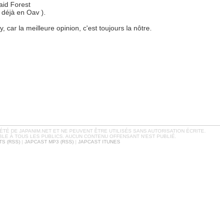
aid Forest
 déjà en Oav ).
, car la meilleure opinion, c'est toujours la nôtre.
TÉ DE JAPANIM.NET ET NE PEUVENT ÊTRE UTILISÉS SANS AUTORISATION ÉCRITE.
BLE À TOUS LES PUBLICS. AUCUN CONTENU OFFENSANT N'EST PUBLIÉ.
S (RSS)
|
JAPCAST MP3 (RSS)
|
JAPCAST ITUNES