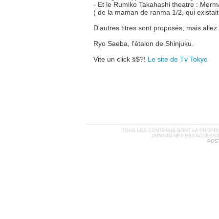
- Et le Rumiko Takahashi theatre : Merm
( de la maman de ranma 1/2, qui existait
D'autres titres sont proposés, mais allez y
Ryo Saeba, l'étalon de Shinjuku.
Vite un click §$?!
Le site de Tv Tokyo
TOUS LES CONTENUS SONT LA PROPRIÉ
JAPANIM.NET EST ACCESSI
POST