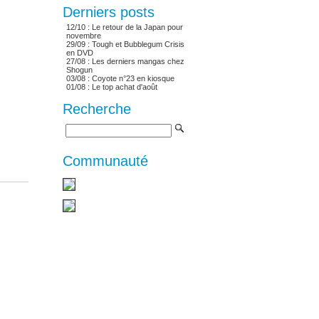
Derniers posts
12/10 :
Le retour de la Japan pour
novembre
29/09 :
Tough et Bubblegum Crisis
en DVD
27/08 :
Les derniers mangas chez
Shogun
03/08 :
Coyote n°23 en kiosque
01/08 :
Le top achat d'août
Recherche
Communauté