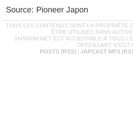
Source: Pioneer Japon
TOUS LES CONTENUS SONT LA PROPRIÉTÉ D
ÊTRE UTILISÉS SANS AUTOR
JAPANIM.NET EST ACCESSIBLE À TOUS L
OFFENSANT N'EST 
POSTS (RSS)
|
JAPCAST MP3 (RS